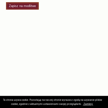
Zapisz na modlitwe
Ta strona używa cookie. Pozostając na naszej stronie wyrażasz zgodę na używanie plików
Wszelkie prawa zastrzeżone © 2017. Stworzone przez
Kodernia
.
cookie, zgodnie z aktualnymi ustawieniami swojej przeglądarki.
Zamknij