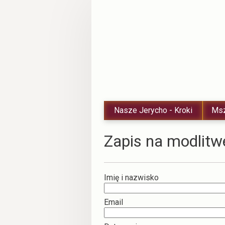
Nasze Jerycho - Kroki
Msz
Zapis na modlitw
Imię i nazwisko
Email