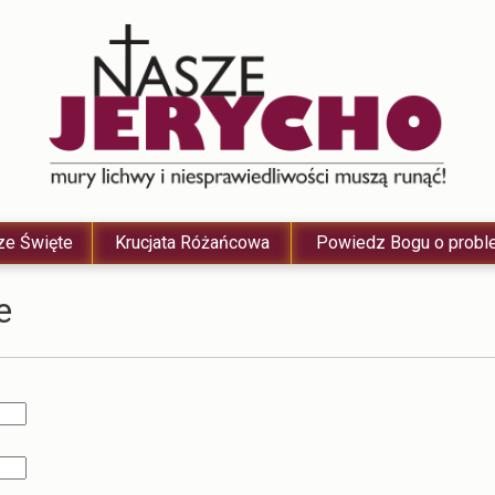
e Święte
Krucjata Różańcowa
Powiedz Bogu o probl
e