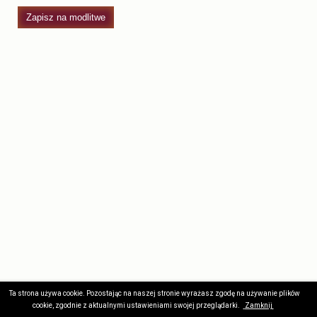
Zapisz na modlitwe
Ta strona używa cookie. Pozostając na naszej stronie wyrażasz zgodę na używanie plików
Wszelkie prawa zastrzeżone © 2017. Stworzone przez
Kodernia
.
cookie, zgodnie z aktualnymi ustawieniami swojej przeglądarki.
Zamknij