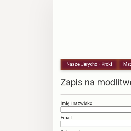
Nasze Jerycho - Kroki
Msz
Zapis na modlitw
Imię i nazwisko
Email