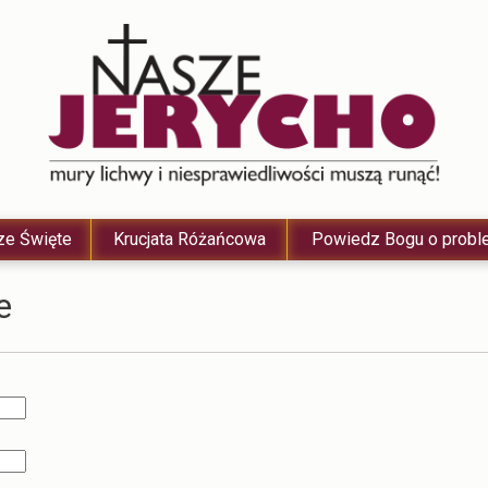
e Święte
Krucjata Różańcowa
Powiedz Bogu o probl
e