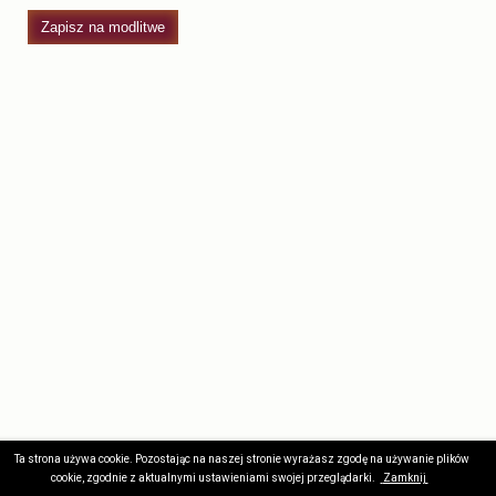
Zapisz na modlitwe
Ta strona używa cookie. Pozostając na naszej stronie wyrażasz zgodę na używanie plików
Wszelkie prawa zastrzeżone © 2017. Stworzone przez
Kodernia
.
cookie, zgodnie z aktualnymi ustawieniami swojej przeglądarki.
Zamknij