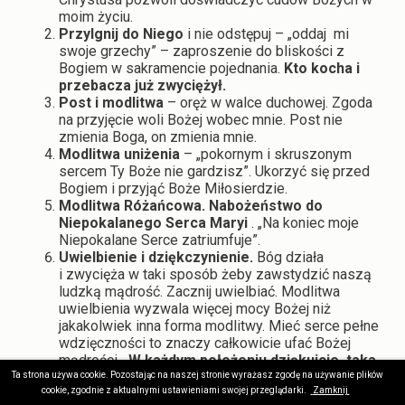
moim życiu.
Przylgnij do Niego
i nie odstępuj – „oddaj mi
swoje grzechy” – zaproszenie do bliskości z
Bogiem w sakramencie pojednania.
Kto kocha i
przebacza już zwyciężył.
Post i modlitwa
– oręż w walce duchowej. Zgoda
na przyjęcie woli Bożej wobec mnie. Post nie
zmienia Boga, on zmienia mnie.
Modlitwa uniżenia
– „pokornym i skruszonym
sercem Ty Boże nie gardzisz”. Ukorzyć się przed
Bogiem i przyjąć Boże Miłosierdzie.
Modlitwa Różańcowa. Nabożeństwo do
Niepokalanego Serca Maryi
. „Na koniec moje
Niepokalane Serce zatriumfuje”.
Uwielbienie i dziękczynienie.
Bóg działa
i zwycięża w taki sposób żeby zawstydzić naszą
ludzką mądrość. Zacznij uwielbiać. Modlitwa
uwielbienia wyzwala więcej mocy Bożej niż
jakakolwiek inna forma modlitwy. Mieć serce pełne
wdzięczności to znaczy całkowicie ufać Bożej
mądrości. „
W każdym położeniu dziękujcie, taka
jest bowiem wola Boża w Jezusie Chrystusie
Ta strona używa cookie. Pozostając na naszej stronie wyrażasz zgodę na używanie plików
cookie, zgodnie z aktualnymi ustawieniami swojej przeglądarki.
Zamknij
względem was
” - bez względu na wszystko.