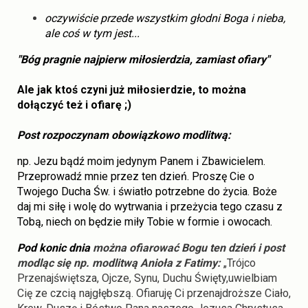
oczywiście przede wszystkim głodni Boga i nieba,
ale coś w tym jest...
"Bóg pragnie najpierw miłosierdzia, zamiast ofiary"
Ale jak ktoś czyni już
miłosierdzie
, to można
dołączyć też i ofiarę ;)
Post rozpoczynam obowiązkowo modlitwą:
np. Jezu bądź moim jedynym Panem i Zbawicielem.
Przeprowadź mnie przez ten dzień. Proszę Cie o
Twojego Ducha Św. i światło potrzebne do życia. Boże
daj mi siłę i wolę do wytrwania i przeżycia tego czasu z
Tobą, niech on będzie miły Tobie w formie i owocach.
Pod konic dnia
można ofiarować Bogu ten dzień i post
modląc się np. modlitwą Anioła z Fatimy:
„Trójco
Przenajświętsza, Ojcze, Synu, Duchu Święty,uwielbiam
Cię ze czcią najgłębszą. Ofiaruję Ci przenajdroższe Ciało,