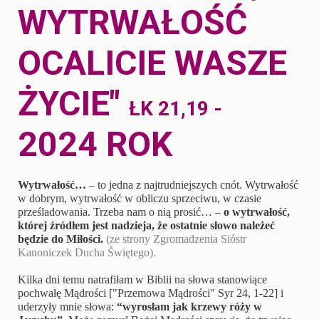
WYTRWAŁOŚĆ
OCALICIE WASZE
ŻYCIE"
ŁK 21,19 -
2024 ROK
Wytrwałość…
– to jedna z najtrudniejszych cnót. Wytrwałość
w dobrym, wytrwałość w obliczu sprzeciwu, w czasie
prześladowania. Trzeba nam o nią prosić… –
o wytrwałość,
której źródłem jest nadzieja, że ostatnie słowo należeć
będzie do Miłości.
(ze strony Zgromadzenia Sióstr
Kanoniczek Ducha Świętego).
Kilka dni temu natrafiłam w Biblii na słowa stanowiące
pochwałę Mądrości ["Przemowa Mądrości" Syr 24, 1-22] i
uderzyły mnie słowa:
“wyrosłam jak krzewy róży w