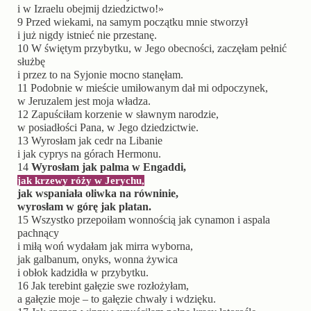
i w Izraelu obejmij dziedzictwo!»
9
Przed wiekami, na samym początku mnie stworzył
i już nigdy istnieć nie przestanę.
10
W świętym przybytku, w Jego obecności, zaczęłam pełnić
służbę
i przez to na Syjonie mocno stanęłam.
11
Podobnie w mieście umiłowanym dał mi odpoczynek,
w Jeruzalem jest moja władza.
12
Zapuściłam korzenie w sławnym narodzie,
w posiadłości Pana, w Jego dziedzictwie.
13
Wyrosłam jak cedr na Libanie
i jak cyprys na górach Hermonu.
14
Wyrosłam jak palma w Engaddi,
jak krzewy róży w Jerychu,
jak wspaniała oliwka na równinie,
wyrosłam w górę jak platan.
15
Wszystko przepoiłam wonnością jak cynamon i aspala
pachnący
i miłą woń wydałam jak mirra wyborna,
jak galbanum, onyks, wonna żywica
i obłok kadzidła w przybytku.
16
Jak terebint gałęzie swe rozłożyłam,
a gałęzie moje – to gałęzie chwały i wdzięku.