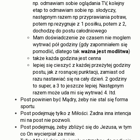
np. odmawiam sobie oglądania TV, kolejny
etap to odmawiam sobie np. słodyczy,
następnym razem np przyprawiania potraw,
potem np.rezygnuje z 1 posiłku, potem z 2,
dochodzę do postu całodniowego
Mam doświadczenie ze czasem nie moglem
wytrwać pół godziny (gdy zapomniałem się
pomodlić, dlatego tak
ważna jest modlitwa
)
także każda godzina jest cenna
lepiej się cieszyć z każdej przeżytej godziny
postu, jak z rosnącej punktacji, zamiast od
razu nastawiać się na cały dzień. 2 godziny
to super, a 3 to jeszcze lepiej. Następnym
razem może uda mi się wytrwać 4. Itd.
Post powinien być Mądry, żeby nie stal się forma
sportu.
Post podejmuję tylko z Miłości. Żadna inna intencja
mi na post nie pozwoli.
Post podejmuję, żeby zbliżyć się do Jezusa, w tym
co On wycierpiał za mnie.