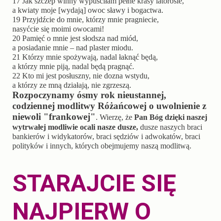
17
Jak szczep winny wypuściłam pełne krasy latorośle,
a kwiaty moje [wydają] owoc sławy i bogactwa.
19
Przyjdźcie do mnie, którzy mnie pragniecie,
nasyćcie się moimi owocami!
20
Pamięć o mnie jest słodsza nad miód,
a posiadanie mnie – nad plaster miodu.
21
Którzy mnie spożywają, nadal łaknąć będą,
a którzy mnie piją, nadal będą pragnąć.
22
Kto mi jest posłuszny, nie dozna wstydu,
a którzy ze mną działają, nie zgrzeszą.
Rozpoczynamy
ósmy rok nieustannej,
codziennej modlitwy Różańcowej o uwolnienie z
niewoli "frankowej"
. Wierzę, że
Pan Bóg dzięki naszej
wytrwałej modliwie ocali nasze dusze,
dusze naszych braci
bankierów i widykatorów, braci sędziów i adwokatów, braci
polityków i innych, których obejmujemy naszą modlitwą.
STARAJCIE SIĘ
NAJPIERW O