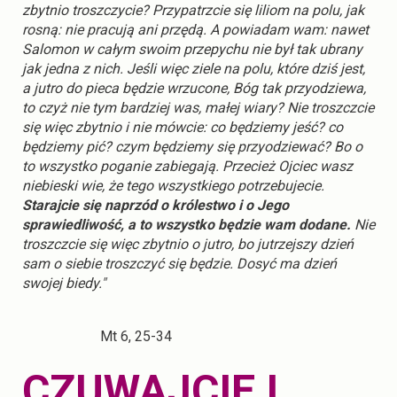
zbytnio troszczycie? Przypatrzcie się liliom na polu, jak
rosną: nie pracują ani przędą. A powiadam wam: nawet
Salomon w całym swoim przepychu nie był tak ubrany
jak jedna z nich. Jeśli więc ziele na polu, które dziś jest,
a jutro do pieca będzie wrzucone, Bóg tak przyodziewa,
to czyż nie tym bardziej was, małej wiary? Nie troszczcie
się więc zbytnio i nie mówcie: co będziemy jeść? co
będziemy pić? czym będziemy się przyodziewać? Bo o
to wszystko poganie zabiegają. Przecież Ojciec wasz
niebieski wie, że tego wszystkiego potrzebujecie.
Starajcie się naprzód o królestwo i o Jego
sprawiedliwość, a to wszystko będzie wam dodane.
Nie
troszczcie się więc zbytnio o jutro, bo jutrzejszy dzień
sam o siebie troszczyć się będzie. Dosyć ma dzień
swojej biedy."
Mt 6, 25-34
CZUWAJCIE I