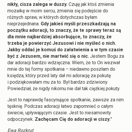
nikły, cisza zalega w duszy.
Czuję jak ktoś zmienia
mozaikę w moim sercu, zmienia się podejście do
różnych spraw, w których dotychczas byłam
nieprzejednana.
Gdy jakieś myśli przeszkadzają na
początku adoracji, to znaczy, że te sprawy teraz są
dla mnie najbardziej absorbujące, to znaczy, że
trzeba je powierzyć Jezusowi i nie myśleć o nich.
Jakby oddać je komuś do załatwienia a w tym czasie
być z Jezusem, nie martwić się o nic.
Jestem Bogu za
dar adoracji bardzo wdzięczna. Wiem, że to On wezwał
mnie do tej formy spotkania – niedawno poszłam do
księdza, który przed laty dał mi adorację za pokutę
i podziękowałam mu za to. Był bardzo zdziwiony.
Powiedział, że nigdy nikomu nie dał tak ciężkiej pokuty.
Jest to naprawdę fascynujące spotkanie, zawsze za nim
tęsknię. Podczas adoracji łatwo zapomnieć o całym
świecie, upływającym czasie. Jest to niesamowity
odpoczynek.
Zachęcam Cię do adoracji w ciszy.
"
Ewa Rozkrut