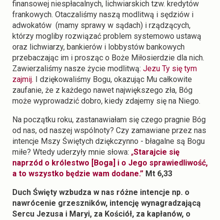
finansowej niespłacalnych, lichwiarskich tzw. kredytów
frankowych. Otaczaliśmy naszą modlitwą i sędziów i
adwokatów (mamy sprawy w sądach) i rządzących,
którzy mogliby rozwiązać problem systemowo ustawą
oraz lichwiarzy, bankierów i lobbystów bankowych
przebaczając im i prosząc o Boże Miłosierdzie dla nich.
Zawierzaliśmy nasze życie modlitwą:
Jezu Ty się tym
zajmij.
I dziękowaliśmy Bogu, okazując Mu całkowite
zaufanie, że z każdego nawet największego zła, Bóg
może wyprowadzić dobro, kiedy zdajemy się na Niego.
Na początku roku, zastanawiałam się czego pragnie Bóg
od nas, od naszej wspólnoty? Czy zamawiane przez nas
intencje Mszy Świętych dziękczynno - błagalne są Bogu
miłe? Wtedy uderzyły mnie słowa:
„
Starajcie się
naprzód o królestwo [Boga] i o Jego sprawiedliwość,
a to wszystko będzie wam dodane.”
Mt 6,33
Duch Święty wzbudza w nas różne intencje np. o
nawrócenie grzeszników, intencję wynagradzającą
Sercu Jezusa i Maryi, za Kościół, za kapłanów, o