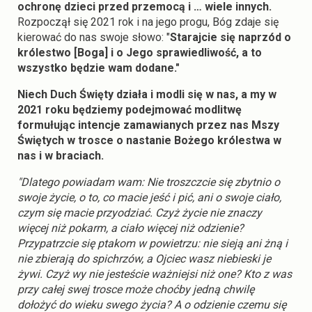
ochronę dzieci przed przemocą i … wiele innych.
Rozpoczął się 2021 rok i na jego progu, Bóg zdaje się
kierować do nas swoje słowo: "
Starajcie się naprzód o
królestwo [Boga] i o Jego sprawiedliwość, a to
wszystko będzie wam dodane."
Niech Duch Święty działa i modli się w nas, a my w
2021 roku będziemy podejmować modlitwę
formułując intencje zamawianych przez nas Mszy
Świętych w trosce o nastanie Bożego królestwa w
nas i w braciach.
"Dlatego powiadam wam: Nie troszczcie się zbytnio o
swoje życie, o to, co macie jeść i pić, ani o swoje ciało,
czym się macie przyodziać. Czyż życie nie znaczy
więcej niż pokarm, a ciało więcej niż odzienie?
Przypatrzcie się ptakom w powietrzu: nie sieją ani żną i
nie zbierają do spichrzów, a Ojciec wasz niebieski je
żywi. Czyż wy nie jesteście ważniejsi niż one? Kto z was
przy całej swej trosce może choćby jedną chwilę
dołożyć do wieku swego życia? A o odzienie czemu się