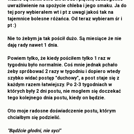
uwrażliwienie na spożycie chleba i jego smaku. Ja do
tej pory wybierałem wt i pt z uwagi jakoś tak na
tajemnice bolesne różańca. Od teraz wybieram śr i
pt :)
Nie to żebym ja tak pościł dużo. Są miesiące że nie
daję rady nawet 1 dnia.
Powiem tylko, że kiedy pościłem tylko 1 raz w
tygodniu było normalnie. Coś mnie jednak pchało
żeby spróbować 2 razy w tygodniu i dopiero wtedy
szybko widać postęp "duchowy", a post staje się z
każdym razem łatwiejszy. Po 2-3 tygodniach w
których były 2 dni postu, nie mogłem się doczekać
tego kolejnego dnia postu, kiedy on będzie.
Oto moje
radosne
doświadczenie postu, którym
chciałbym się podzielić.
"Bądźcie głodni, nie syci"