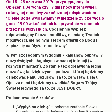
Od 18 - 25 czerwca 2017r. przystępujemy do
Oblężenia Jerycha czyli 7 dni i nocy intensywnej,
rotacyjnej modlitwy
zakończonej odśpiewaniem
"Ciebie Boga Wysławiamy" w niedzielę 25 czerwca o
godz. 19.00 w kościołach lub prywatnie w domach
przez nas wszystkich
.
Codziennie wybierz
odpowiadający Ci czas modlitwy, na miarę Twoich
możliwości, ale hojnym sercem ofiaruj go Bogu i
zapisz się na "dyżur modlitewny".
W tym szczególnym tygodniu 7 kapłanów odprawi 7
mszy świętych błagalnych w naszej intencji (w
różnych miastach). Zostanie też odprawiona jedna
msza święta dziękczynna, podczas której będziemy
dziękować Panu Jezusowi za to, że wstawia się u
Ojca za nami i będziemy uwielbiać Boga w Trójcy
Świętej jedynego za to, że JEST DOBRY.
Pod
s
umowanie 6 kroków:
„
Wypłyń na głębię
” – pokorne zaufanie Słowu
Chrystusa pozwoli doświadczyć cudów Bożych w