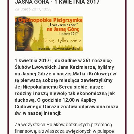
JASNA GÓRA - 1 KWIETNIA 2017
28 lutego 2017, 13:55
1 kwietnia 2017r., dokładnie w 361 rocznicę
Ślubów Lwowskich Jana Kazimierza, byliśmy
na Jasnej Górze u naszej Matki i Królowej i w
tę pierwszą sobotę miesiąca zawierzyliśmy
Jej Niepokalanemu Sercu siebie, nasze
rodziny i
naszą niewolę tak ekonomiczną jak
duchową. O godzinie 12.00 w Kaplicy
Cudownego Obrazu została odprawiona msza
św. w naszej intencji:
Za wszystkich Polaków dotkniętych przemocą
finansową, a zwłaszcza uwięzionych w pułapce