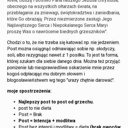
Krew, Duszę i Bóstwo Pana naszego Jezusa Chrystusa,
obecnego na wszystkich ołtarzach świata, na
przebłaganie za zniewagi, świętokradztwa i zaniedbania,
które Go obrażają. Przez niezmierzone zasługi Jego
Najświętszego Serca i Niepokalanego Serca Maryi
proszę Was o nawrócenie biednych grzeszników".
Chodzi o to, że nie trzeba się katować np. nie jedzeniem.
Post można osiągnąć odmawiając sobie np. słodyczy,
soli, albo rezygnując nawet z 1 posiłku. To jest ta forma,
której szukam dla siebie danego dnia. Można też przyjąć
poniżenie lub niesprawiedliwe oskarżenie mnie przez
kogoś odpłacając mu dobrym słowem i
błogosławieństwem wg tego "urazy chętnie darować".
moje spostrzeżenia:
Najlepszy post to post od grzechu.
post to nie dieta
Post = Brak
Post = Intencja + modlitwa
Post bez intencji i modlitwy = dieta
(brak owoców