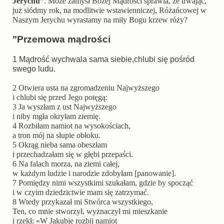
Jerychu”
. Może zamysł Bożej Mądrości sprawia, że trwając,
już siódmy rok, na modlitwie wstawienniczej, Różańcowej w
Naszym Jerychu wyrastamy na miły Bogu krzew róży?
"Przemowa mądrości
1
Mądrość wychwala sama siebie,
chlubi się pośród
swego ludu.
2
Otwiera usta na zgromadzeniu Najwyższego
i chlubi się przed Jego potęgą:
3
Ja wyszłam z ust Najwyższego
i niby mgła okryłam ziemię.
4
Rozbiłam namiot na wysokościach,
a tron mój na słupie obłoku.
5
Okrąg nieba sama obeszłam
i przechadzałam się w głębi przepaści.
6
Na falach morza, na ziemi całej,
w każdym ludzie i narodzie zdobyłam [panowanie].
7
Pomiędzy nimi wszystkimi szukałam, gdzie by spocząć
i w czyim dziedzictwie mam się zatrzymać.
8
Wtedy przykazał mi Stwórca wszystkiego,
Ten, co mnie stworzył, wyznaczył mi mieszkanie
i rzekł: «W Jakubie rozbij namiot